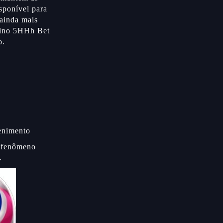
sponível para
ainda mais
sino 5HHh Bet
o.
enimento
m fenômeno
.