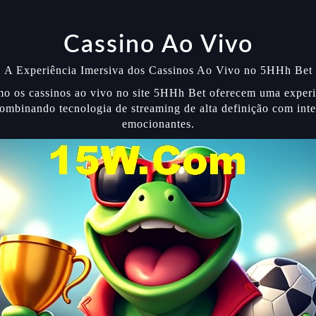
Cassino Ao Vivo
A Experiência Imersiva dos Cassinos Ao Vivo no 5HHh Bet
o os cassinos ao vivo no site 5HHh Bet oferecem uma experi
ombinando tecnologia de streaming de alta definição com inte
emocionantes.