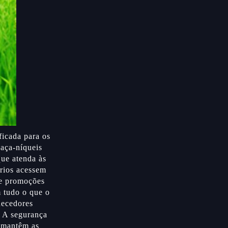
icada para os
aça-níqueis
que atenda às
ários acessem
 e promoções
m tudo o que o
necedores
. A segurança
 mantêm as