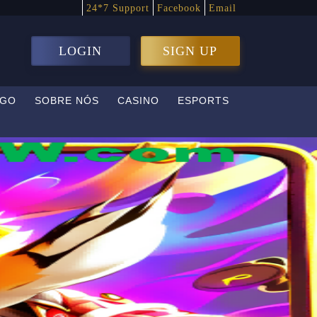
24*7 Support
Facebook
Email
LOGIN
SIGN UP
OGO
SOBRE NÓS
CASINO
ESPORTS