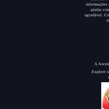
informações 
ajudar co
agradável. C
r
A Ascen
Explore o